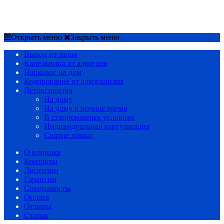
Срочный вызов
8(4852)33-44-03
Открыть меню
Закрыть меню
Вывод из запоя
Капельница от алкоголя
Нарколог на дом
Кодирование от алкоголизма
Детоксикация
На дому
На дому в ночное время
В стационарных условиях
Индивидуальная консультация
Снятие ломки
О клинике
Контакты
Лицензии
Гарантии
Специалисты
Оплата
Отзывы
Статьи