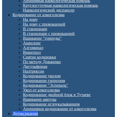
Анонимная наркологическая помощь
Круглосуточная наркологическая помощь
Наркологический диспансер
Кодирование от алкоголизма
На дому
На дому с провокацией
В стационаре
В стационаре с провокацией
Вшивание "торпеды"
Аквилонг
Алгоминал
Вивитрол
Снятие кодировки
По методу Довженко
Дисульфирам
Налтрексон
Кодирование уколом
Кодирование гипнозом
Кодирование "Эспераль"
Укол от алкоголизма
Кодирование двойной блок в Тутаеве
Вшивание ампулы
Кодирование иглоукалыванием
Анонимное кодирование от алкоголизма
Детоксикация