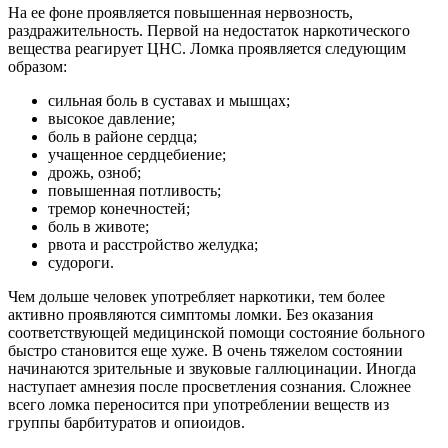
На ее фоне проявляется повышенная нервозность,
раздражительность. Первой на недостаток наркотического
вещества реагирует ЦНС. Ломка проявляется следующим
образом:
сильная боль в суставах и мышцах;
высокое давление;
боль в районе сердца;
учащенное сердцебиение;
дрожь, озноб;
повышенная потливость;
тремор конечностей;
боль в животе;
рвота и расстройство желудка;
судороги.
Чем дольше человек употребляет наркотики, тем более
активно проявляются симптомы ломки. Без оказания
соответствующей медицинской помощи состояние больного
быстро становится еще хуже. В очень тяжелом состоянии
начинаются зрительные и звуковые галлюцинации. Иногда
наступает амнезия после просветления сознания. Сложнее
всего ломка переносится при употреблении веществ из
группы барбитуратов и опиоидов.